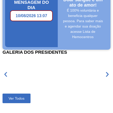
MENSAGEM DO
ato de amor!
DIA
É 100% voluntária e
10/08/2026 13:07
beneficia qualquer
pessoa. Para saber mais
e agendar sua doação
acesse Lista de
Hemocentros
GALERIA DOS PRESIDENTES
Ver Todos