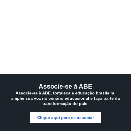
da Eu
degr
fragil
Associe-se à ABE
Associe-se à ABE, fortaleça a educação brasileira,
amplie sua voz no cenário educacional e faça parte da
transformação do país.
Clique aqui para se associar