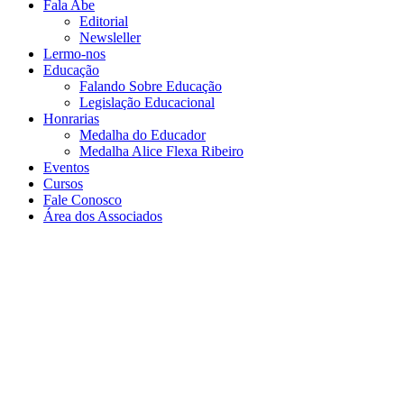
Fala Abe
Editorial
Newsleller
Lermo-nos
Educação
Falando Sobre Educação
Legislação Educacional
Honrarias
Medalha do Educador
Medalha Alice Flexa Ribeiro
Eventos
Cursos
Fale Conosco
Área dos Associados