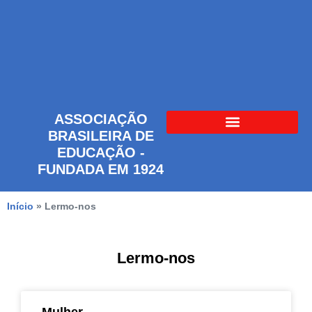
ASSOCIAÇÃO
BRASILEIRA DE
EDUCAÇÃO -
FUNDADA EM 1924
Início
»
Lermo-nos
Lermo-nos
Mulher