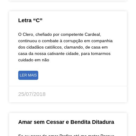
Letra “C”
O Clero, chefiado por competente Cardeal,
continuou o combate à corrupção em companhia
dos cidadãos católicos, clamando, de casa em
casa da nossa cativante cidade, para tomarmos
cuidado em não
LER MAIS
25/07/2018
Amar sem Cessar e Bendita Ditadura
Se eu parar de amar Prefiro até me matar Porque