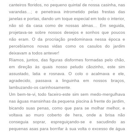
canteiros floridos, no pequeno quintal de nossa casinha, nas
varandas…; e penetrava intrometido pelas frestas das
janelas e portas, dando um toque especial em todo o interior,
não só da casa como de nossas almas… Em seguida,
projetava-se sobre nossos desejos e sonhos que poucos
não eram. O da procriação predominava nessa época e
percebíamos novas vidas como os casulos do jardim
deixavam a todos antever!
Ríamos, juntos, das figuras disformes formadas pelo chão,
em direção às quais nosso peludo cãozinho, este sim
assustado, latia e rosnava. O colo o acalmava e ele,
agradecido, passava a linguinha em nossos braços,
lambuzando-os carinhosamente.
Um bem-te-vi, todo faceiro-este sim sem medo-mergulhava
nas águas mansinhas da pequena piscina à frente do jardim,
bicando suas penas, como que para se molhar melhor, e
voltava ao muro coberto de hera, onde a brisa não
conseguia soprar, espreguiçando-se e sacudindo as
pequenas asas para borrifar à sua volta o excesso de água