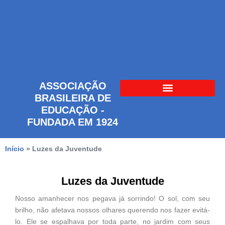
ASSOCIAÇÃO
BRASILEIRA DE
EDUCAÇÃO -
FUNDADA EM 1924
Início
»
Luzes da Juventude
Luzes da Juventude
Nosso amanhecer nos pegava já sorrindo! O sol, com seu
brilho, não afetava nossos olhares querendo nos fazer evitá-
lo. Ele se espalhava por toda parte, no jardim com seus