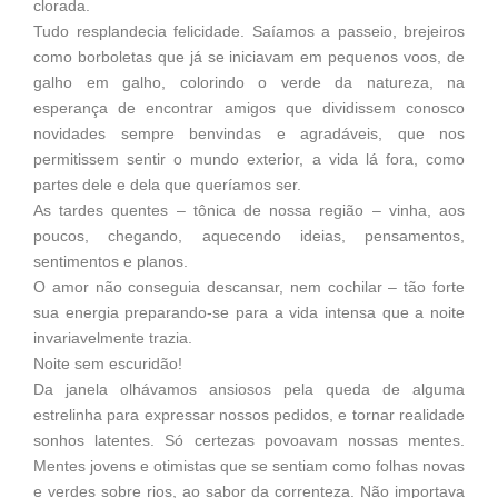
clorada.
Tudo resplandecia felicidade. Saíamos a passeio, brejeiros
como borboletas que já se iniciavam em pequenos voos, de
galho em galho, colorindo o verde da natureza, na
esperança de encontrar amigos que dividissem conosco
novidades sempre benvindas e agradáveis, que nos
permitissem sentir o mundo exterior, a vida lá fora, como
partes dele e dela que queríamos ser.
As tardes quentes – tônica de nossa região – vinha, aos
poucos, chegando, aquecendo ideias, pensamentos,
sentimentos e planos.
O amor não conseguia descansar, nem cochilar – tão forte
sua energia preparando-se para a vida intensa que a noite
invariavelmente trazia.
Noite sem escuridão!
Da janela olhávamos ansiosos pela queda de alguma
estrelinha para expressar nossos pedidos, e tornar realidade
sonhos latentes. Só certezas povoavam nossas mentes.
Mentes jovens e otimistas que se sentiam como folhas novas
e verdes sobre rios, ao sabor da correnteza. Não importava