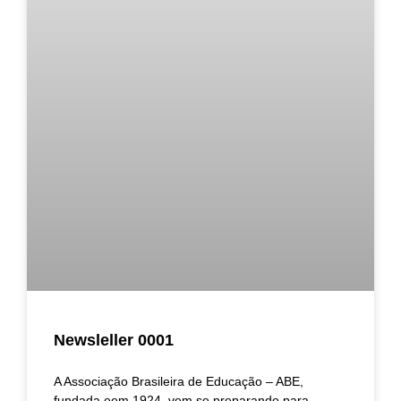
Newsleller 0001
A Associação Brasileira de Educação – ABE,
fundada eem 1924, vem se preparando para