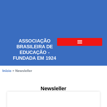
ASSOCIAÇÃO
BRASILEIRA DE
EDUCAÇÃO -
FUNDADA EM 1924
Início
»
Newsleller
Newsleller