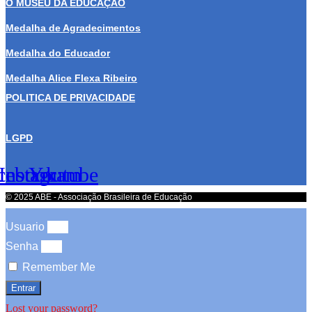
O MUSEU DA EDUCAÇÃO
Medalha de Agradecimentos
Medalha do Educador
Medalha Alice Flexa Ribeiro
POLITICA DE PRIVACIDADE
LGPD
cebook
Instagram
Youtube
© 2025 ABE - Associação Brasileira de Educação
Usuario
Senha
Remember Me
Entrar
Lost your password?