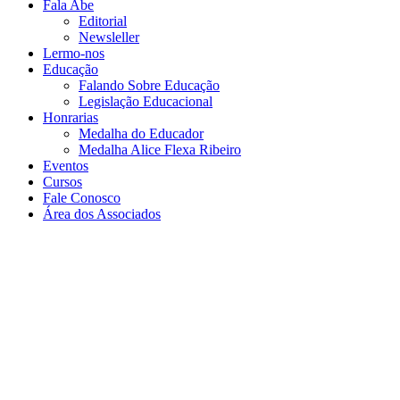
Fala Abe
Editorial
Newsleller
Lermo-nos
Educação
Falando Sobre Educação
Legislação Educacional
Honrarias
Medalha do Educador
Medalha Alice Flexa Ribeiro
Eventos
Cursos
Fale Conosco
Área dos Associados