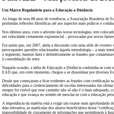
Um Marco Regulatório para a Educação a Distância
Ao longo de seus 88 anos de existência, a Associação Brasileira de 
profundas reflexões filosóficas até aos aspectos mais práticos e cotid
Nos últimos anos, com o advento das novas tecnologias, tem colocad
em velocidade certamente exponencial – provocadas por novos fatores
Foi assim que, em 2007, abriu a discussão com uma série de eventos vo
preocupantes questões relacionadas àquela metodologia – a mais imed
o segmento, banisse dura e definitivamente as fraudes que contamina
à consolidação do setor.
Naquela ocasião, a idéia de Educação a Distância confundia-se com 
EAD que, em certo momento, chegou a se disseminar por diversos Es
Desde que começaram a ficar evidentes as fraudes com certificação n
dificuldades para o credenciamento de escolas interessadas em ofertar
sempre foi visível que esse caminho não só não é o mais adequado,
educação e que avança no sentido de mesclar-se com a educação pres
A importância da matéria está a exigir um exame mais aprofundado do pr
data retroativa, as matrículas dos alunos beneficiários dessa “certifi
impossibilidade de cruzamento de informações que permitissem à Ins