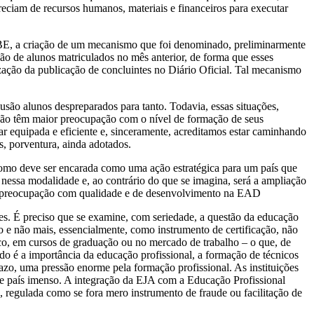
am de recursos humanos, materiais e financeiros para executar
– ABE, a criação de um mecanismo que foi denominado, preliminarmente
ão de alunos matriculados no mês anterior, de forma que esses
ização da publicação de concluintes no Diário Oficial. Tal mecanismo
clusão alunos despreparados para tanto. Todavia, essas situações,
 não têm maior preocupação com o nível de formação de seus
 equipada e eficiente e, sinceramente, acreditamos estar caminhando
, porventura, ainda adotados.
omo deve ser encarada como uma ação estratégica para um país que
 nessa modalidade e, ao contrário do que se imagina, será a ampliação
, de preocupação com qualidade e de desenvolvimento na EAD
s. É preciso que se examine, com seriedade, a questão da educação
 e não mais, essencialmente, como instrumento de certificação, não
ico, em cursos de graduação ou no mercado de trabalho – o que, de
o é a importância da educação profissional, a formação de técnicos
azo, uma pressão enorme pela formação profissional. As instituições
sse país imenso. A integração da EJA com a Educação Profissional
 regulada como se fora mero instrumento de fraude ou facilitação de