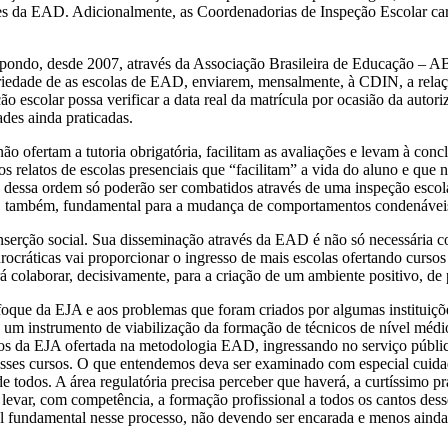
 EAD. Adicionalmente, as Coordenadorias de Inspeção Escolar careci
m propondo, desde 2007, através da Associação Brasileira de Educação 
oriedade de as escolas de EAD, enviarem, mensalmente, à CDIN, a relaç
o escolar possa verificar a data real da matrícula por ocasião da autor
ades ainda praticadas.
não ofertam a tutoria obrigatória, facilitam as avaliações e levam à con
relatos de escolas presenciais que “facilitam” a vida do aluno e que
dessa ordem só poderão ser combatidos através de uma inspeção escolar
rá, também, fundamental para a mudança de comportamentos condenáveis
serção social. Sua disseminação através da EAD é não só necessária c
rocráticas vai proporcionar o ingresso de mais escolas ofertando cursos
 irá colaborar, decisivamente, para a criação de um ambiente positivo
oque da EJA e aos problemas que foram criados por algumas instituiçõe
um instrumento de viabilização da formação de técnicos de nível médio
essos da EJA ofertada na metodologia EAD, ingressando no serviço públ
desses cursos. O que entendemos deva ser examinado com especial cuidad
todos. A área regulatória precisa perceber que haverá, a curtíssimo pr
 levar, com competência, a formação profissional a todos os cantos de
l fundamental nesse processo, não devendo ser encarada e menos ainda,