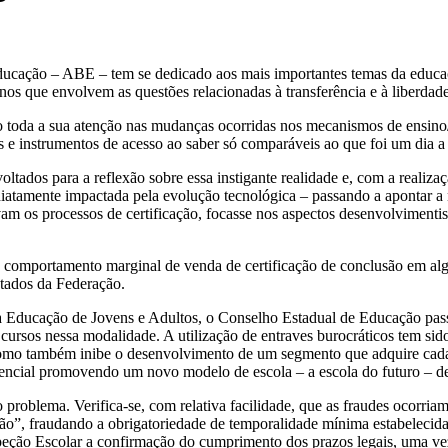
Educação – ABE – tem se dedicado aos mais importantes temas da educa
ianos que envolvem as questões relacionadas à transferência e à liberdad
o toda a sua atenção nas mudanças ocorridas nos mecanismos de ensino
 e instrumentos de acesso ao saber só comparáveis ao que foi um dia a
ltados para a reflexão sobre essa instigante realidade e, com a realiza
iatamente impactada pela evolução tecnológica – passando a apontar a
vam os processos de certificação, focasse nos aspectos desenvolviment
o comportamento marginal de venda de certificação de conclusão em al
tados da Federação.
a Educação de Jovens e Adultos, o Conselho Estadual de Educação passo
 cursos nessa modalidade. A utilização de entraves burocráticos tem sid
 como também inibe o desenvolvimento de um segmento que adquire cad
encial promovendo um novo modelo de escola – a escola do futuro – de
oblema. Verifica-se, com relativa facilidade, que as fraudes ocorriam, 
cação”, fraudando a obrigatoriedade de temporalidade mínima estabelecida
peção Escolar a confirmação do cumprimento dos prazos legais, uma ve