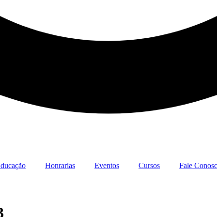
ducação
Honrarias
Eventos
Cursos
Fale Conos
3