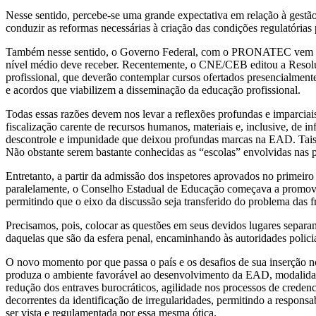
Nesse sentido, percebe-se uma grande expectativa em relação à gestão
conduzir as reformas necessárias à criação das condições regulatóri
Também nesse sentido, o Governo Federal, com o PRONATEC vem sinali
nível médio deve receber. Recentemente, o CNE/CEB editou a Resoluç
profissional, que deverão contemplar cursos ofertados presencialmen
e acordos que viabilizem a disseminação da educação profissional.
Todas essas razões devem nos levar a reflexões profundas e imparciai
fiscalização carente de recursos humanos, materiais e, inclusive, de
descontrole e impunidade que deixou profundas marcas na EAD. Tais 
Não obstante serem bastante conhecidas as “escolas” envolvidas nas pr
Entretanto, a partir da admissão dos inspetores aprovados no primei
paralelamente, o Conselho Estadual de Educação começava a promover o
permitindo que o eixo da discussão seja transferido do problema das 
Precisamos, pois, colocar as questões em seus devidos lugares separand
daquelas que são da esfera penal, encaminhando às autoridades policiai
O novo momento por que passa o país e os desafios de sua inserção n
produza o ambiente favorável ao desenvolvimento da EAD, modalidade, 
redução dos entraves burocráticos, agilidade nos processos de credenc
decorrentes da identificação de irregularidades, permitindo a respon
ser vista e regulamentada por essa mesma ótica.