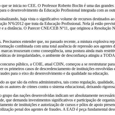
 que se inicia no CEE. O Professor Roberto Boclin é uma das grandes au
as para o desenvolvimento da Educação Profissional integrada com as ou
zando, haja vista o significativo volume de recursos destinados ao p
ão Nº6/2012 que trata da Educação Profissional. Nela já estão previs
te e a distância. O Parecer CNE/CEB Nº11, que originou a Resolução Nº
s. Precisamos entender que, no passado recente, a mistura explosiva re
 informação combinada com uma total ausência de repressão aos agentes
marcas trouxeram como conseqüência, uma postura ainda mais restritiv
áticas de irregularidades, o ambiente de desconfiança atingiu a TODAS 
ro concurso público, a COIE, atual CDIN, começou a se reestruturar par
s primeiros casos de descredenciamento de instituições envolvidas em 
fraudes para o eixo do desenvolvimento e da qualidade na educação.
o as que são da esfera administrativa, tais como regulação, qualidade, 
s os autores de crimes contra o sistema educacional, deixando rigorosam
o grupo das nações desenvolvidas indicam ser absolutamente necessári
que demanda investimentos significativos e participação de organizaçõe
iamento de instituições e autorização de cursos e pólos de apoio presen
sabilização penal dos agentes de fraudes. A EAD é peça fundamental des