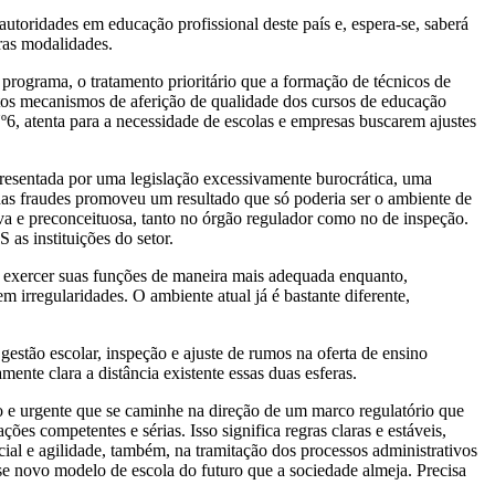
toridades em educação profissional deste país e, espera-se, saberá
tras modalidades.
rograma, o tratamento prioritário que a formação de técnicos de
tos mecanismos de aferição de qualidade dos cursos de educação
6, atenta para a necessidade de escolas e empresas buscarem ajustes
presentada por uma legislação excessivamente burocrática, uma
 das fraudes promoveu um resultado que só poderia ser o ambiente de
a e preconceituosa, tanto no órgão regulador como no de inspeção.
as instituições do setor.
a exercer suas funções de maneira mais adequada enquanto,
irregularidades. O ambiente atual já é bastante diferente,
gestão escolar, inspeção e ajuste de rumos na oferta de ensino
ente clara a distância existente essas duas esferas.
o e urgente que se caminhe na direção de um marco regulatório que
s competentes e sérias. Isso significa regras claras e estáveis,
cial e agilidade, também, na tramitação dos processos administrativos
se novo modelo de escola do futuro que a sociedade almeja. Precisa