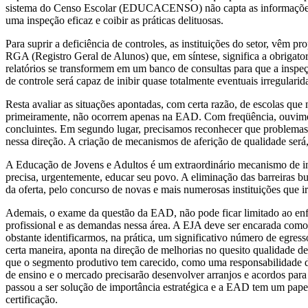
sistema do Censo Escolar (EDUCACENSO) não capta as informações da
uma inspeção eficaz e coibir as práticas delituosas.
Para suprir a deficiência de controles, as instituições do setor, vê
RGA (Registro Geral de Alunos) que, em síntese, significa a obrigat
relatórios se transformem em um banco de consultas para que a inspeçã
de controle será capaz de inibir quase totalmente eventuais irregularid
Resta avaliar as situações apontadas, com certa razão, de escolas que 
primeiramente, não ocorrem apenas na EAD. Com freqüência, ouvimos 
concluintes. Em segundo lugar, precisamos reconhecer que problemas 
nessa direção. A criação de mecanismos de aferição de qualidade se
A Educação de Jovens e Adultos é um extraordinário mecanismo de in
precisa, urgentemente, educar seu povo. A eliminação das barreiras bu
da oferta, pelo concurso de novas e mais numerosas instituições que
Ademais, o exame da questão da EAD, não pode ficar limitado ao enf
profissional e as demandas nessa área. A EJA deve ser encarada como 
obstante identificarmos, na prática, um significativo número de egr
certa maneira, aponta na direção de melhorias no quesito qualidade 
que o segmento produtivo tem carecido, como uma responsabilidade de 
de ensino e o mercado precisarão desenvolver arranjos e acordos para
passou a ser solução de importância estratégica e a EAD tem um pape
certificação.