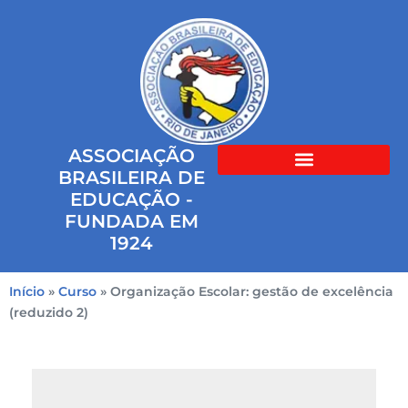
ASSOCIAÇÃO
BRASILEIRA DE
EDUCAÇÃO -
FUNDADA EM
1924
Início
»
Curso
»
Organização Escolar: gestão de excelência
(reduzido 2)